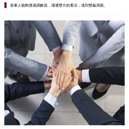
當事人能夠透過調解員，溝通雙方的看法，達到雙贏局面。