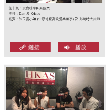
第十集：買賣樓宇糾紛個案
主持：Dan 及 Kristie
嘉賓：陳玉雲小姐 (中原地產高級營業董事) 及 鄧曉時大律師