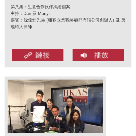
第八集：生意合作伙伴糾紛個案
主持：Dan 及 Manyi
嘉賓：沈偉銓先生 (獵客企業戰略顧問有限公司創辦人) 及 鄧
曉時大律師