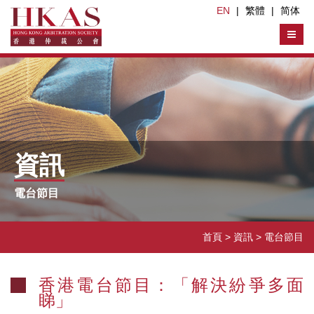
EN
|
繁體
|
简体
資訊
電台節目
首頁
> 資訊 >
電台節目
香港電台節目：「解決紛爭多面
睇」