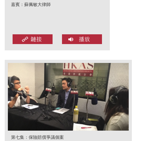
嘉賓：蘇佩敏大律師
第七集：保險賠償爭議個案