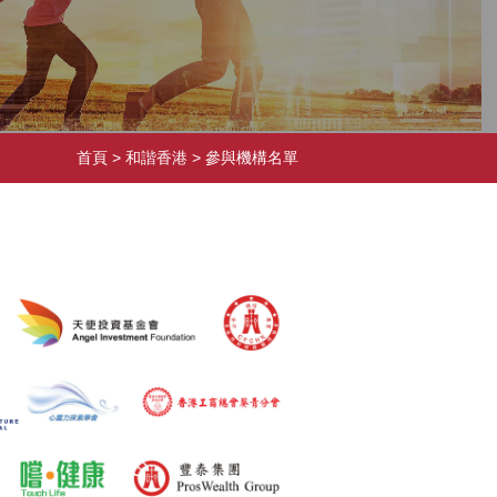
首頁
> 和諧香港 >
參與機構名單