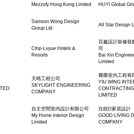
Mezzofy Hong Kong Limited
HUYI Global Gr
Samson Wong Design
All Star Design L
Group Ltd
百鑫設計裝修裝
Ctrip-Lvyue Hotels &
司
Resorts
Bai Xin Engineer
Limited
耀榮室內工程有
天晴工程公司
YIU WING INTE
SKYLIGHT ENGINEERING
ITED
CONTRACTING
COMPANY
LIMITED
自主空間室內設計有限公司
住靚D家居設計
My Home Interior Design
GOOD LIVING 
Limited
COMPANY