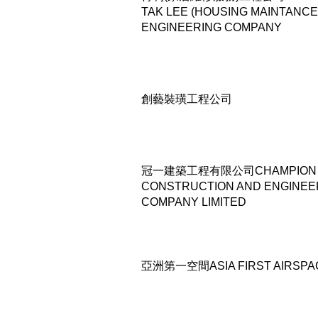
TAK LEE (HOUSING MAINTANCE
ENGINEERING COMPANY
創藝裝璜工程公司
冠一建築工程有限公司CHAMPION 
CONSTRUCTION AND ENGINEE
COMPANY LIMITED
亞洲第一空間ASIA FIRST AIRSPA