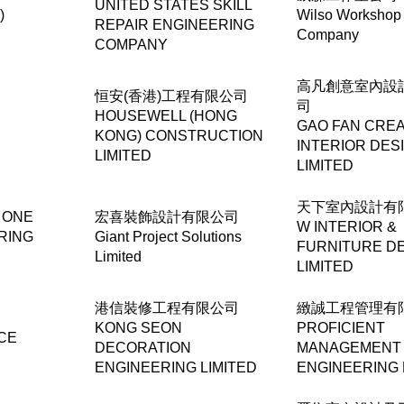
UNITED STATES SKILL
)
Wilso Workshop
REPAIR ENGINEERING
Company
COMPANY
高凡創意室內設
恒安(香港)工程有限公司
司
HOUSEWELL (HONG
GAO FAN CREA
KONG) CONSTRUCTION
INTERIOR DES
LIMITED
LIMITED
天下室內設計有
ONE
宏喜裝飾設計有限公司
W INTERIOR &
RING
Giant Project Solutions
FURNITURE D
Limited
LIMITED
港信裝修工程有限公司
緻誠工程管理有
KONG SEON
PROFICIENT
CE
DECORATION
MANAGEMENT
ENGINEERING LIMITED
ENGINEERING 